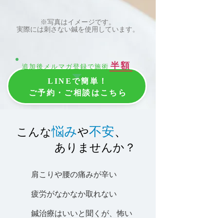
※写真はイメージです。
実際には刺さない鍼を使用しています。
半額
追加後メルマガ登録で施術
LINEで簡単！
ご予約・ご相談はこちら
悩み
不安
、
こんな
や
​
ありませんか？
肩こりや腰の痛みが辛い
疲労がなかなか取れない
​鍼治療はいいと聞くが、怖い