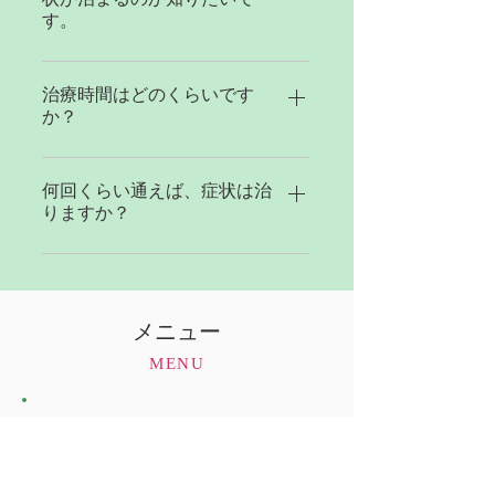
ん。 安心してご利用ください。
す。
東洋医学では、身体の中に「経
絡」という気血が流れる道がある
治療時間はどのくらいです
か？
とされています。その道は身体の
内側だけでなく外側（体表）にも
患者様の年齢・体質・症状などに
あり、外側（体表）の流れを鍼で
よって最適な治療時間は変わりま
何回くらい通えば、症状は治
整えられるため、鍼を体内に刺さ
りますか？
すが、大学生以上の方は 45～55
ずして不調を改善させることがで
分 ほど、中・高学生は30～45分
きます。
症状や身体の状態によって、最適
ほど、乳幼児・小学生は10～30分
な通院頻度は変わります。1～2回
ほどが目安になります。 なお、
の施術で症状が改善する場合もあ
当院のご利用がはじめての方につ
メニュー
れば、週に1～2回のペースを数ヶ
きましては問診・各種検査によ
MENU
月間継続していただく必要がある
り、長めの治療時間を頂戴してい
場合もあります。 しかし、どん
ます。あらかじめご了承くださ
な状況であれ症状の早期改善のた
い。
初診料（初回のみ）
めには、早めの対応が大切です。
¥1,000
当院では、お越しいただいた皆様
一般
¥5,000