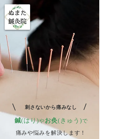
刺さないから痛みなし
鍼
(はり)
お灸
(きゅう)​
や
で
痛みや悩みを解決します！