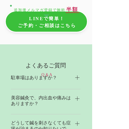
半額
追加後メルマガ登録で施術
LINEで簡単！
ご予約・ご相談はこちら
よくあるご質問
Q＆A
駐車場はありますか？
井上ビルとコインランドリーとの
間の奥に一台駐車場があります。
美容鍼灸で、内出血や痛みは
ありますか？
美容鍼に関しては刺さず施術を行
うので、内出血や痛みはありませ
どうして鍼を刺さなくても症
状が治まるのか知りたいで